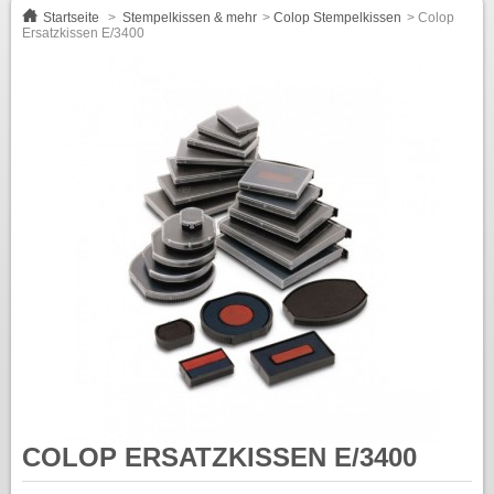
Startseite
>
Stempelkissen & mehr
>
Colop Stempelkissen
>
Colop
Ersatzkissen E/3400
COLOP ERSATZKISSEN E/3400