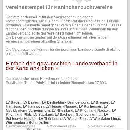
Vereinsstempel für Kaninchenzuchtvereine
Der Vereinsstempel ist für den Vorsitzenden und andere
Vorstandsmitglieder, wie z.B. dem Zuchtbuchführer unerlässlich. Für alle
offiziellen Dokumente benötigt der Verein einen eigenen Stempel. Dieses
fängt bei den Zuchtmeldungen an und auch auf den Meldungen für den
Landesverband sollte der
Vereinsstempel
nicht fehlen.
Die Bewertungsurkunden auf den Ausstellungen erhalten mit dem
Vereinsstempel einen offiziellen Charakter.
Die Vereinsstempel können für die jeweiligen Landesverbände direkt hier
online bestellt werden.
Einfach den gewünschten Landesverband in
der Karte anklicken
»
Der klassische runde Holzstempel für 24,90 €
Praktischer Trodat-Printy mit integriertem Stempelkissen 27,60 €
LV Baden
,
LV Bayern
,
LV Berlin-Mark Brandenburg
,
LV Bremen
,
LV
Hamburg
,
LV Hannover
,
LV Hessen-Nassau
,
LV Kurhessen
,
LV
Mecklenburg-Vorpommern
,
LV Rheinland
,
LV Rheinland-Nassau
,
LV
Rheinland-Pfalz
,
LV Saarland
,
LV Sachsen
,
Sachsen-Anhalt
,
LV
Schleswig-Holstein
,
LV Thüringen
,
LV Weser-Ems
,
LV Westfalen-Lippe
,
Württemberg-Hohenzollern