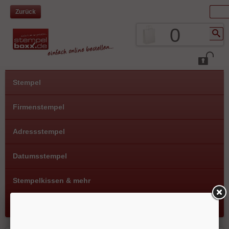
Zurück
0
Stempel
Firmenstempel
Adressstempel
Datumsstempel
Stempelkissen & mehr
Hobby- und Vereinsstempel