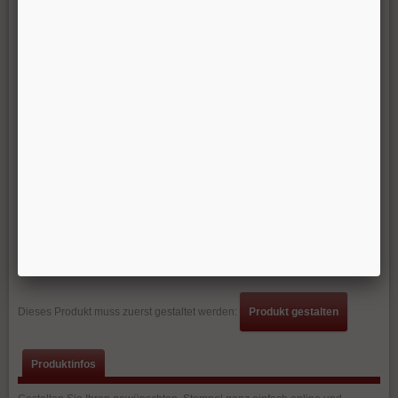
1.
Stempel nach eigenen Wünschen gestalten
2.
Unser Konfigurator zeigt dazu passende Stempel-Modelle zur Auswahl
an
3.
Vorlage und Stempel in den Warenkorb übernehmen und Bestellung
abschließen
Artikel-Nr:
START
Dieses Produkt muss zuerst gestaltet werden:
Produkt gestalten
Produktinfos