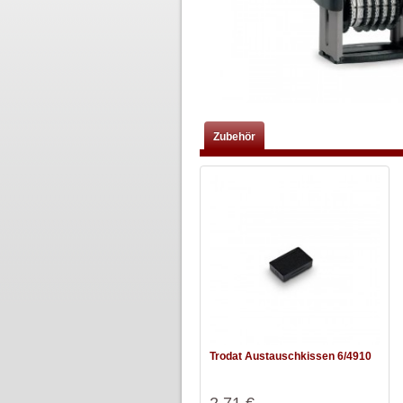
Zubehör
Trodat Austauschkissen 6/4910
2,71 €